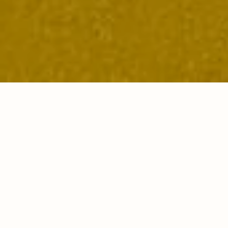
Turnen beim TSV Steppach
Die Turnabteilung des TSV Steppach bietet ein
breites und vielseitiges Sportprogramm, das weit
über klassisches Gerätturnen hinausgeht. Ob du
gerade erst mit dem Turnen beginnst oder schon
ein erfahrener Sportler bist – bei uns findest du das
passende Angebot für jedes Alter und jedes
Leistungsniveau.